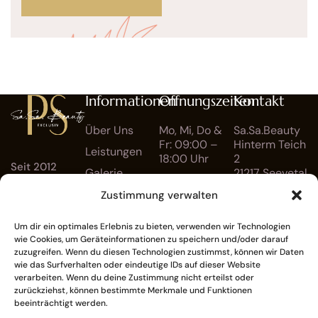
Informationen
Öffnungszeiten
Kontakt
Über Uns
Mo, Mi, Do &
Sa.Sa.Beauty
Fr: 09:00 –
Hinterm Teich
Leistungen
18:00 Uhr
2
Seit 2012
Galerie
21217 Seevetal
Di: 09:00 –
kümmern wir
FAQ
17:00 Uhr
Zustimmung verwalten
info@sa-
uns um das
Kontakt
Sa: 09:30 –
sa-
Um dir ein optimales Erlebnis zu bieten, verwenden wir Technologien
14:00 Uhr
Wohlbefinden
wie Cookies, um Geräteinformationen zu speichern und/oder darauf
beauty.de
unserer
zuzugreifen. Wenn du diesen Technologien zustimmst, können wir Daten
wie das Surfverhalten oder eindeutige IDs auf dieser Website
+49 4105
Kunden. Denn
verarbeiten. Wenn du deine Zustimmung nicht erteilst oder
zurückziehst, können bestimmte Merkmale und Funktionen
egal ob jung
555 879
beeinträchtigt werden.
oder alt, Mann